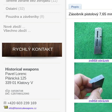
Střelné zbraně bez zbrojáku
(11)
Popis
Ostatní
(32)
Zásobník pistolový 7,65 mm
Pouzdra a závěsníky
(8)
Nové zboží ...
Všechno zboží ...
RYCHLÝ KONTAKT
zvětšit obrázek
Historical weapons
Pavel Lorenc
Plánická 125
339 01 Klatovy V
IČO: 04536746
DIČ: CZ6706012060
zvětšit obrázek
+420 603 239 169
info@historicalweapons.cz