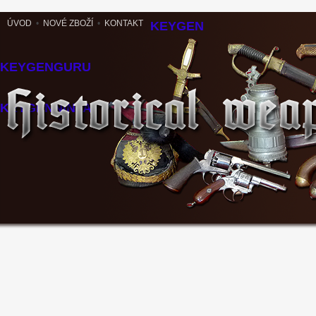
ÚVOD
•
NOVÉ ZBOŽÍ
•
KONTAKT
KEYGEN
KEYGENGURU
KEYGENNINJA