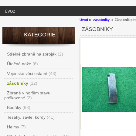
ÚVOD
Úvod
::
zásobníky
:: Zásobník pis
ZÁSOBNÍKY
KATEGORIE
Střelné zbraně na zbroják
(2)
Útočné nože
(6)
Vojenské věci ostatní
(43)
zásobníky
(12)
Zbraně v horším stavu
poškozené
(2)
Bodáky
(63)
Tesáky, šavle, kordy
(41)
Helmy
(7)