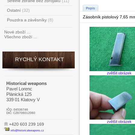
Střelné zbraně bez zbrojáku
(11)
Popis
Ostatní
(32)
Zásobník pistolový 7,65 mm
Pouzdra a závěsníky
(8)
Nové zboží ...
Všechno zboží ...
RYCHLÝ KONTAKT
zvětšit obrázek
Historical weapons
Pavel Lorenc
Plánická 125
339 01 Klatovy V
IČO: 04536746
DIČ: CZ6706012060
zvětšit obrázek
+420 603 239 169
info@historicalweapons.cz