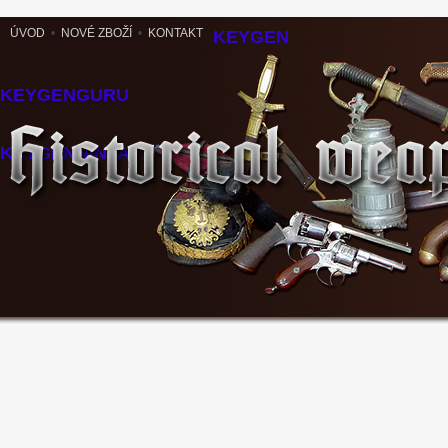
ÚVOD
•
NOVÉ ZBOŽÍ
•
KONTAKT
KEYGEN
KEYGENGURU
KEYGENNINJA