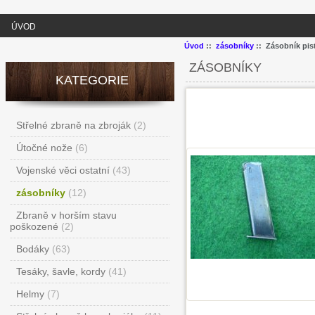
ÚVOD
Úvod
::
zásobníky
:: Zásobník pis
ZÁSOBNÍKY
KATEGORIE
Střelné zbraně na zbroják
(2)
Útočné nože
(6)
Vojenské věci ostatní
(43)
zásobníky
(12)
Zbraně v horším stavu
poškozené
(2)
Bodáky
(63)
Tesáky, šavle, kordy
(41)
Helmy
(7)