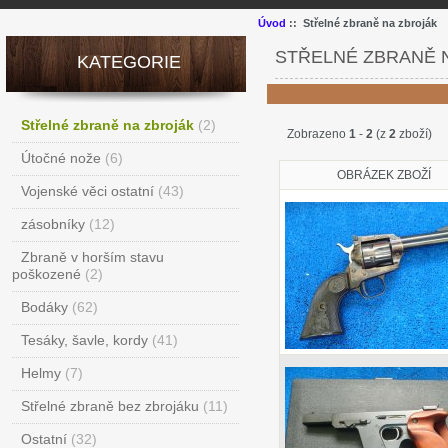
Úvod
:: Střelné zbraně na zbroják
STŘELNÉ ZBRANĚ 
KATEGORIE
Střelné zbraně na zbroják
(2)
Zobrazeno
1
-
2
(z
2
zboží)
Útočné nože
(6)
OBRÁZEK ZBOŽÍ
Vojenské věci ostatní
(43)
zásobníky
(12)
Zbraně v horším stavu
poškozené
(2)
Bodáky
(62)
Tesáky, šavle, kordy
(41)
Helmy
(7)
Střelné zbraně bez zbrojáku
(11)
Ostatní
(32)