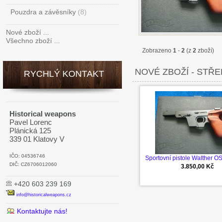
Pouzdra a závěsníky
(8)
Nové zboží ...
Všechno zboží ...
Zobrazeno
1
-
2
(z
2
zboží)
NOVÉ ZBOŽÍ - STŘ
RYCHLÝ KONTAKT
Historical weapons
Pavel Lorenc
Plánická 125
339 01 Klatovy V
IČO: 04536746
Sportovní pistole Walther O
DIČ: CZ6706012060
3.850,00 Kč
+420 603 239 169
info@historicalweapons.cz
Kontaktujte nás!