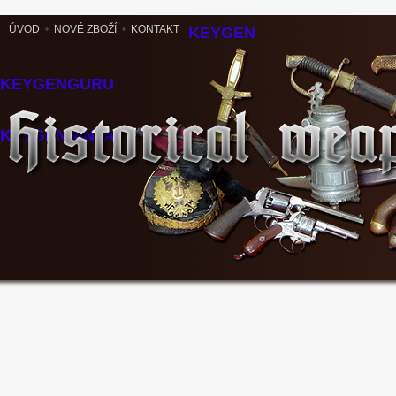
ÚVOD
•
NOVÉ ZBOŽÍ
•
KONTAKT
KEYGEN
KEYGENGURU
KEYGENNINJA