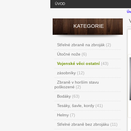
ÚVOD
Úv
KATEGORIE
Střelné zbraně na zbroják
(2)
Útočné nože
(6)
Vojenské věci ostatní
(43)
zásobníky
(12)
Zbraně v horším stavu
poškozené
(2)
Bodáky
(63)
Tesáky, šavle, kordy
(41)
Helmy
(7)
Střelné zbraně bez zbrojáku
(11)