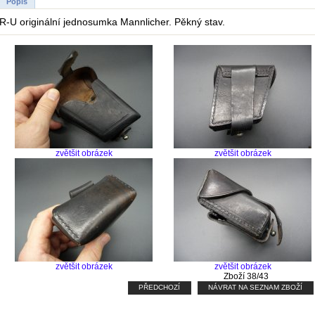
Popis
R-U originální jednosumka Mannlicher. Pěkný stav.
zvětšit obrázek
zvětšit obrázek
zvětšit obrázek
zvětšit obrázek
Zboží 38/43
PŘEDCHOZÍ
NÁVRAT NA SEZNAM ZBOŽÍ