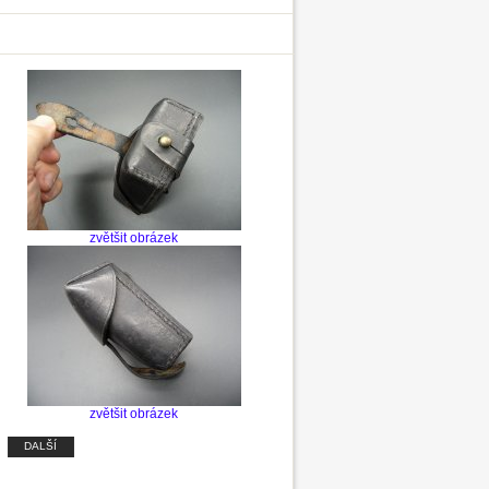
zvětšit obrázek
zvětšit obrázek
DALŠÍ