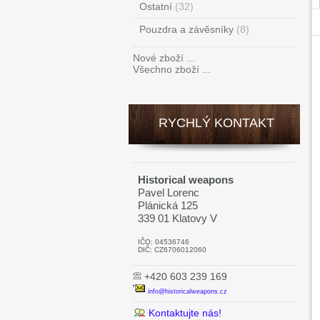
Ostatní
(32)
Pouzdra a závěsníky
(8)
Nové zboží ...
Všechno zboží ...
RYCHLÝ KONTAKT
Historical weapons
Pavel Lorenc
Plánická 125
339 01 Klatovy V
IČO: 04536746
DIČ: CZ6706012060
+420 603 239 169
info@historicalweapons.cz
Kontaktujte nás!