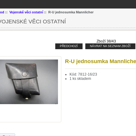
od
::
Vojenské věci ostatní
:: R-U jednosumka Mannlicher
VOJENSKÉ VĚCI OSTATNÍ
Zboží 38/43
PŘEDCHOZÍ
NÁVRAT NA SEZNAM ZBOŽÍ
R-U jednosumka Mannliche
Kód: 7812-16/23
1 ks skladem