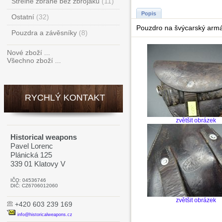
Střelné zbraně bez zbrojáku
(11)
Popis
Ostatní
(32)
Pouzdro na švýcarský armá
Pouzdra a závěsníky
(8)
Nové zboží ...
Všechno zboží ...
RYCHLÝ KONTAKT
zvětšit obrázek
Historical weapons
Pavel Lorenc
Plánická 125
339 01 Klatovy V
IČO: 04536746
DIČ: CZ6706012060
zvětšit obrázek
+420 603 239 169
info@historicalweapons.cz