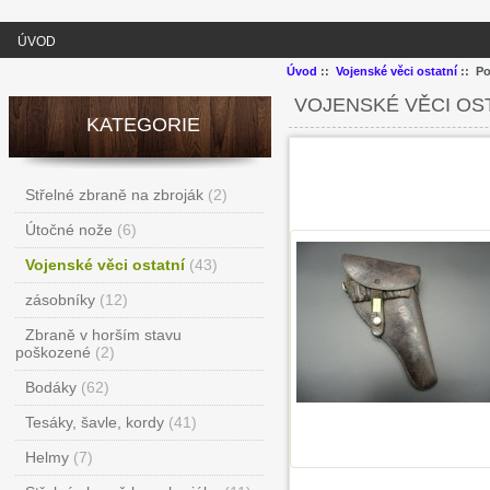
ÚVOD
Úvod
::
Vojenské věci ostatní
:: Po
VOJENSKÉ VĚCI OS
KATEGORIE
Střelné zbraně na zbroják
(2)
Útočné nože
(6)
Vojenské věci ostatní
(43)
zásobníky
(12)
Zbraně v horším stavu
poškozené
(2)
Bodáky
(62)
Tesáky, šavle, kordy
(41)
Helmy
(7)