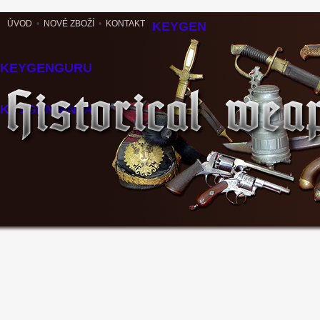
ÚVOD
•
NOVÉ ZBOŽÍ
•
KONTAKT
KEYGEN
KEYGENGURU
KEYGENNINJA